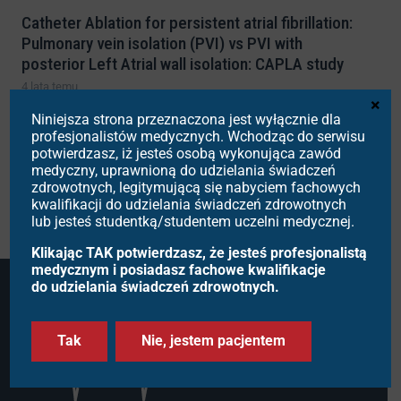
Catheter Ablation for persistent atrial fibrillation:
Pulmonary vein isolation (PVI) vs PVI with
posterior Left Atrial wall isolation: CAPLA study
4 lata temu
×
Niniejsza strona przeznaczona jest wyłącznie dla
Primary Outcome Results from the Global
profesjonalistów medycznych. Wchodząc do serwisu
Extravascular Implantable Cardioverter-
potwierdzasz, iż jesteś osobą wykonująca zawód
medyczny, uprawnioną do udzielania świadczeń
Defibrillator (EV-ICD) Pivotal Study
zdrowotnych, legitymującą się nabyciem fachowych
4 lata temu
kwalifikacji do udzielania świadczeń zdrowotnych
lub jesteś studentką/studentem uczelni medycznej.
Klikając TAK potwierdzasz, że jesteś profesjonalistą
medycznym i posiadasz fachowe kwalifikacje
do udzielania świadczeń zdrowotnych.
Tak
Nie, jestem pacjentem