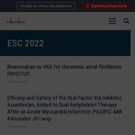
Przejdź do strony dla pacjentów
Rejestracja/logowanie
ESC 2022
Rivaroxaban vs VKA for rheumatic atrial fibrillation:
INVICTUS
4 lata temu
Efficacy and Safety of the Oral Factor XIa Inhibitor,
Asundexian, Added to Dual Antiplatelet Therapy
After an Acute Myocardial Infarction: PACIFIC-AMI
Alexander JH i wsp.
4 lata temu