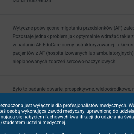
Maria Trusz-Gluza
Wytyczne poświęcone migotaniu przedsionków (AF) zalec
Pozostaje jednak problem jak optymalnie wdrażać takie 
w badaniu AF-EduCare oceny ustrukturyzowanej i ukieru
pacjentów z AF (hospitalizowanych lub ambulatoryjnych)
nieplanowanych zdarzeń sercowo-naczyniowych.
Było to badanie otwarte, prospektywne, wieloośrodkowe
zgodnie z randomizacją 345 osób zakwalifikowano do bezp
rzeznaczona jest wyłącznie dla profesjonalistów medycznych. 
a 348 do tzw. standardowego postępowania. Program szk
esteś osobą wykonująca zawód medyczny, uprawnioną do udziel
większość istotnych dla chorego z AF problemów. Pierw
ymującą się nabyciem fachowych kwalifikacji do udzielania św
hospitalizacje lub wizyty ambulatoryjne z przyczyn serc
ką/studentem uczelni medycznej.
pomocy doraźnej, CV zgony. Czas obserwacji: ≥18 miesię