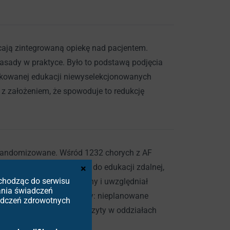
ają zintegrowaną opiekę nad pacjentem.
zasady w praktyce. Było to podstawą podjęcia
nkowanej edukacji niewyselekcjonowanych
 z założeniem, że spowoduje to redukcję
, randomizowane. Wśród 1232 chorych z AF
ośredniej edukacji, 293 do edukacji zdalnej,
×
Wchodząc do serwisu
oleniowy był rozbudowany i uwzględniał
ania świadczeń
szorzędowy punkt końcowy: nieplanowane
iadczeń zdrowotnych
owo-naczyniowych (CV), wizyty w oddziałach
cy.