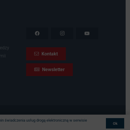
iedzy
Kontakt
mii
Newsletter
brymrytmie.pl
in świadczenia usług drogą elektroniczną w serwisie
Ok