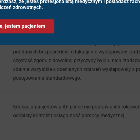
erdzasz, że jesteś profesjonalistą medycznym i posiadasz fac
dczeń zdrowotnych.
Charakterystyka badanych: średni wiek – 70 lat, kobiety
e, jestem pacjentem
lat, świeże rozpoznanie AF – 13,6%. Przeprowadzono an
ramionami badania. Stwierdzono, że pierwotny punkt ko
poddanych bezpośredniej edukacji nie występowały rzadz
częstość zgonu z dowolnej przyczyny była u nich rzadsz
zdalnie wszystkie z ocenianych zdarzeń występowały z p
postępowania standardowego.
Edukacja pacjentów z AF per se nie poprawia ich rokowan
osobisty kontakt i osiągalność pomocy medycznej.