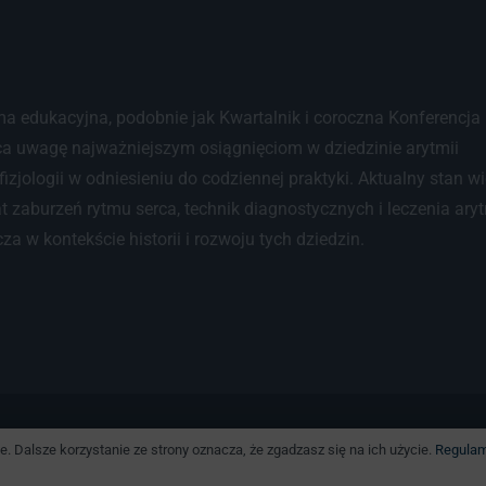
ma edukacyjna, podobnie jak Kwartalnik i coroczna Konferencja
a uwagę najważniejszym osiągnięciom w dziedzinie arytmii
ofizjologii w odniesieniu do codziennej praktyki. Aktualny stan w
t zaburzeń rytmu serca, technik diagnostycznych i leczenia aryt
a w kontekście historii i rozwoju tych dziedzin.
in świadczenia usług drogą elektroniczną w serwisie www.wdo
. Dalsze korzystanie ze strony oznacza, że zgadzasz się na ich użycie.
Regulam