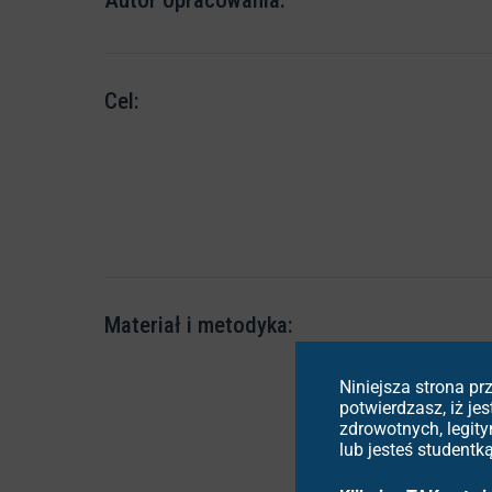
Autor opracowania:
Cel:
Materiał i metodyka:
Niniejsza strona p
potwierdzasz, iż j
zdrowotnych, legit
lub jesteś student