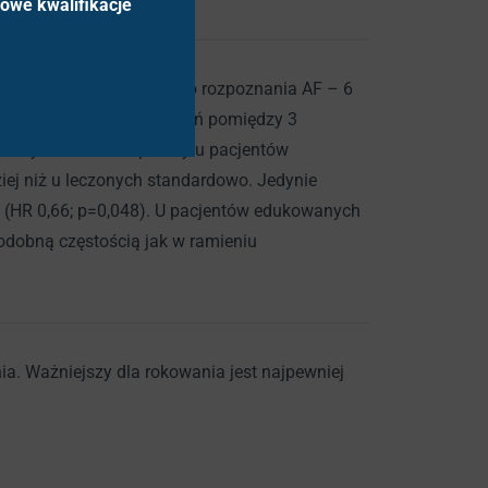
howe kwalifikacje
 – 31%, czas od pierwszego rozpoznania AF – 6
alizę porównawczą zdarzeń pomiędzy 3
ńcowy oraz wtórne punkty u pacjentów
iej niż u leczonych standardowo. Jedynie
a (HR 0,66; p=0,048). U pacjentów edukowanych
odobną częstością jak w ramieniu
ia. Ważniejszy dla rokowania jest najpewniej