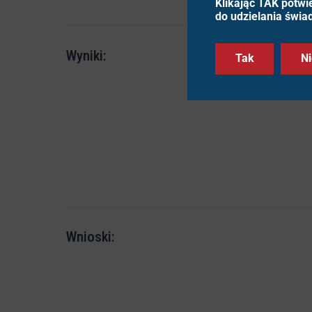
Klikając TAK potwi
do udzielania świa
Wyniki:
Tak
Ni
Wnioski: