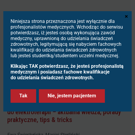
Zalecenia dotyczące uprawiania sportu
×
Niniejsza strona przeznaczona jest wyłącznie dla
u chorych z zaburzeniami rytmu serca,
profesjonalistów medycznych. Wchodząc do serwisu
kanałopatiami, kardiomiopatiami
potwierdzasz, iż jesteś osobą wykonująca zawód
oraz urządzeniami wszczepialnymi według
medyczny, uprawnioną do udzielania świadczeń
zdrowotnych, legitymującą się nabyciem fachowych
najnowszych wytycznych Europejskiego
kwalifikacji do udzielania świadczeń zdrowotnych
Towarzystwa Kardiologicznego – część 1
lub jesteś studentką/studentem uczelni medycznej.
Klikając TAK potwierdzasz, że jesteś profesjonalistą
Magdalena Bajer, Agnieszka Kotalczyk, Michał
medycznym i posiadasz fachowe kwalifikacje
do udzielania świadczeń zdrowotnych.
Mazurek, Ewa Jędrzejczyk-Patej
Rezonans magnetyczny u pacjentów
Tak
Nie, jestem pacjentem
z implantowanymi urządzeniami
do elektroterapii – aktualna wiedza, porady
praktyczne, tips & tricks
Ewa Świerżyńska, Maciej Sterliński