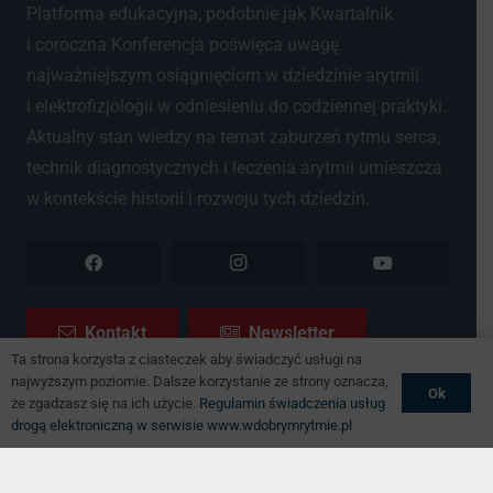
Platforma edukacyjna, podobnie jak Kwartalnik
i coroczna Konferencja poświęca uwagę
najważniejszym osiągnięciom w dziedzinie arytmii
i elektrofizjologii w odniesieniu do codziennej praktyki.
Aktualny stan wiedzy na temat zaburzeń rytmu serca,
technik diagnostycznych i leczenia arytmii umieszcza
w kontekście historii i rozwoju tych dziedzin.
Kontakt
Newsletter
Ta strona korzysta z ciasteczek aby świadczyć usługi na
najwyższym poziomie. Dalsze korzystanie ze strony oznacza,
Ok
że zgadzasz się na ich użycie.
Regulamin świadczenia usług
drogą elektroniczną w serwisie www.wdobrymrytmie.pl