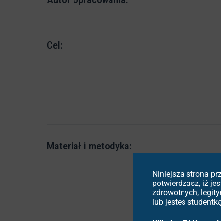
Autor opracowania:
Cel:
Materiał i metodyka:
Niniejsza strona p
potwierdzasz, iż j
zdrowotnych, legit
lub jesteś student