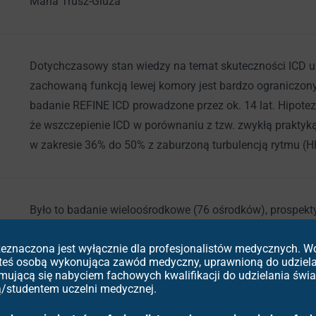
Maria Trusz-Gluza
Dotychczasowy stan wiedzy na temat skuteczności ICD u 
zachowaną funkcją lewej komory jest bardzo ograniczo
badanie REFINE ICD prowadzone przez ok. 14 lat. Hipotez
że wszczepienie ICD w porównaniu z tzw. zwykłą praktyk
w zakresie 36% do 50% z zaburzoną turbulencją rytmu (
Było to badanie wieloośrodkowe (76 ośrodków), prospek
w latach 2011-2025. Zgodnie z wynikiem randomizacji (1:1
rzeznaczona jest wyłącznie dla profesjonalistów medycznych. 
praktyką (291 chorych) lub dodatkowo mieli wszczepiany 
esteś osobą wykonująca zawód medyczny, uprawnioną do udziel
MI, LVEF 36-50% mierzona 2 miesiące po zawale oraz pa
ymującą się nabyciem fachowych kwalifikacji do udzielania św
końcowy: całkowita śmiertelność. Średni czas obserwacji: 
ką/studentem uczelni medycznej.