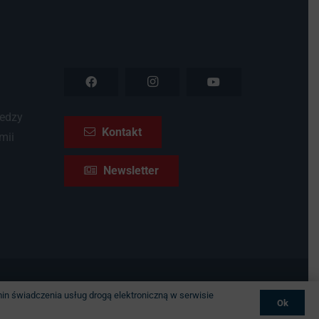
iedzy
Kontakt
mii
Newsletter
brymrytmie.pl
in świadczenia usług drogą elektroniczną w serwisie
Ok