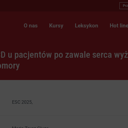
Prz
O nas
Kursy
Leksykon
Hot lin
D u pacjentów po zawale serca wyżs
omory
ESC 2025
,