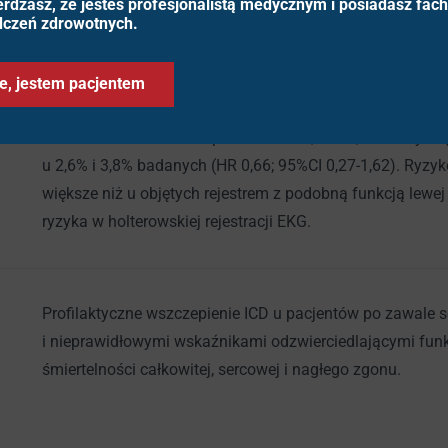
erdzasz, że jesteś profesjonalistą medycznym i posiadasz fac
dczeń zdrowotnych.
Charakterystyka badanej populacji: wiek – 65 lat, kobiet
a w przedziale 41-50% - 45±2,7%. Analiza typu intention t
e, jestem pacjentem
wśród pacjentów z ICD wyniosła 24,5%, a w grupie kontrol
sercowe stwierdzono odpowiednio u 8,8% i 7,6% chorych (
u 2,6% i 3,8% badanych (HR 0,66; 95%CI 0,27-1,62). Ryzy
większe niż u objętych rejestrem z podobną funkcją lewe
ryzyka w holterowskiej rejestracji EKG.
Profilaktyczne wszczepienie ICD u pacjentów po zawale 
i nieprawidłowymi wskaźnikami odzwierciedlającymi fun
śmiertelności całkowitej, sercowej i nagłego zgonu.