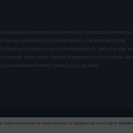
ma edukacyjna, podobnie jak Kwartalnik i coroczna Konferencja
a uwagę najważniejszym osiągnięciom w dziedzinie arytmii
ofizjologii w odniesieniu do codziennej praktyki. Aktualny stan w
t zaburzeń rytmu serca, technik diagnostycznych i leczenia aryt
a w kontekście historii i rozwoju tych dziedzin.
in świadczenia usług drogą elektroniczną w serwisie www.wdo
. Dalsze korzystanie ze strony oznacza, że zgadzasz się na ich użycie.
Regulam