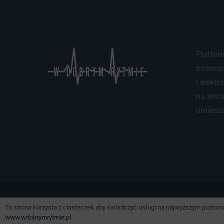
Platfor
poświęc
i elektr
na tema
umieszcz
© 2024 W Dobrym Rytmie
Regulam
Ta strona korzysta z ciasteczek aby świadczyć usługi na najwyższym poziomie
www.wdobrymrytmie.pl