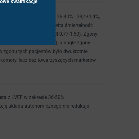
howe kwalifikacje
y – 20%, LVEF w przedziale 36-40% - 38,4±1,4%,
o treat wykazała, że całkowita śmiertelność
nej 21,3% (HR 1,07; 95% CI 0,77-1,50). Zgony
HR 1,11; 95% CI 0,63-1,94), a nagłe zgony
ko zgonu tych pacjentów było dwukrotnie
j komory, lecz bez towarzyszących markerów
sera z LVEF w zakresie 36-50%
kcję układu autonomicznego nie redukuje