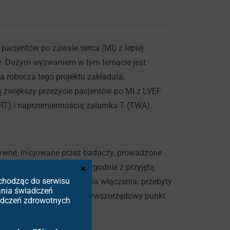
pacjentów po zawale serca (MI) z lepiej
ny. Dużym wyzwaniem w tym temacie jest
a robocza tego projektu zakładała,
ą zwiększy przeżycie pacjentów po MI z LVEF
HRT) i naprzemiennością załamka T (TWA).
tywne, inicjowane przez badaczy, prowadzone
) pacjenci byli leczenie zgodnie z przyjętą
×
Wchodząc do serwisu
ICD (306 chorych). Kryteria włączenia: przebyty
ania świadczeń
tologiczne HRT i TWA. Pierwszorzędowy punkt
iadczeń zdrowotnych
5,7 lat.