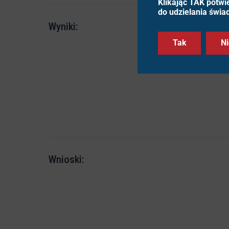
Klikając TAK potwi
do udzielania świa
Wyniki:
Tak
Ni
Wnioski: